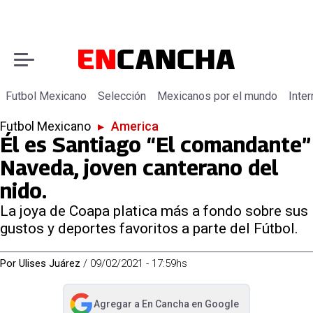
Futbol Mexicano
Selección
Mexicanos por el mundo
Inter
Futbol Mexicano
▸
America
Él es Santiago “El comandante”
Naveda, joven canterano del
nido.
La joya de Coapa platica más a fondo sobre sus
gustos y deportes favoritos a parte del Fútbol.
Por
Ulises Juárez
/
09/02/2021 - 17:59hs
Agregar a
En Cancha
en Google
abre en nueva pestaña