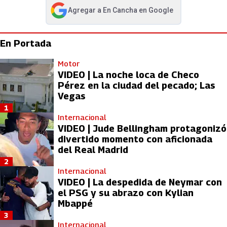
Agregar a
En Cancha
en Google
abre en nueva pestaña
En Portada
Motor
VIDEO | La noche loca de Checo
Pérez en la ciudad del pecado; Las
Vegas
1
Internacional
VIDEO | Jude Bellingham protagonizó
divertido momento con aficionada
del Real Madrid
2
Internacional
VIDEO | La despedida de Neymar con
el PSG y su abrazo con Kylian
Mbappé
3
Internacional