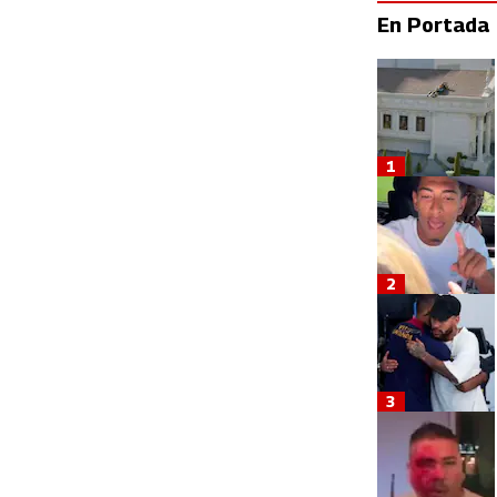
En Portada
1
2
3