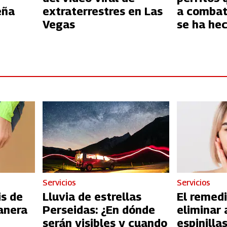
eña
extraterrestres en Las
a combati
Vegas
se ha hec
Tik Tok
Servicios
Servicios
is de
Lluvia de estrellas
El remedi
anera
Perseidas: ¿En dónde
eliminar 
serán visibles y cuando
espinilla