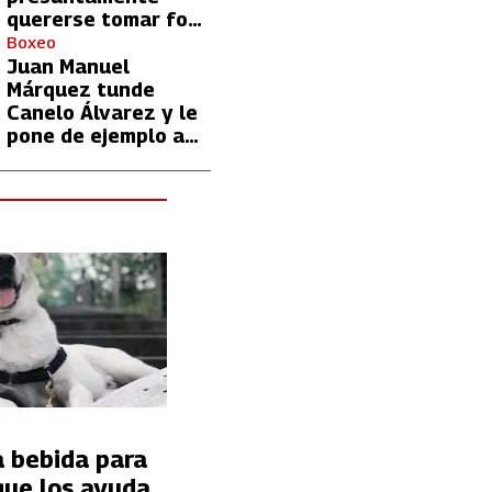
quererse tomar foto
con Lionel Messi
Boxeo
Juan Manuel
Márquez tunde
Canelo Álvarez y le
pone de ejemplo a
David Benavidez
a bebida para
que los ayuda