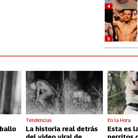
4
5
Tendencias
En la Hora
ballo
La historia real detrás
Esta es l
del video viral de
perritos 