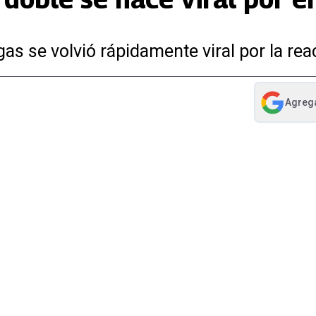
s se volvió rápidamente viral por la re
Agreg
abre en nue