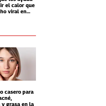
r el calor que
ho viral en
o casero para
acné,
s y grasa en la