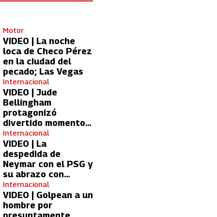
Motor
VIDEO | La noche
loca de Checo Pérez
en la ciudad del
pecado; Las Vegas
Internacional
VIDEO | Jude
Bellingham
protagonizó
divertido momento
con aficionada del
Internacional
Real Madrid
VIDEO | La
despedida de
Neymar con el PSG y
su abrazo con
Kylian Mbappé
Internacional
VIDEO | Golpean a un
hombre por
presuntamente