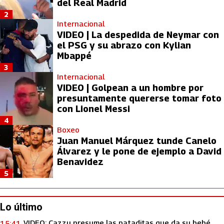
del Real Madrid
2
Internacional
VIDEO | La despedida de Neymar con
el PSG y su abrazo con Kylian
Mbappé
3
Internacional
VIDEO | Golpean a un hombre por
presuntamente quererse tomar foto
con Lionel Messi
4
Boxeo
Juan Manuel Márquez tunde Canelo
Álvarez y le pone de ejemplo a David
Benavidez
5
Lo último
VIDEO: Cazzu presume las pataditas que da su bebé
15:41