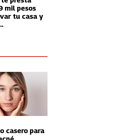
 te presta
9 mil pesos
var tu casa y
dades
o casero para
acné,