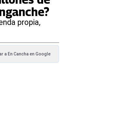
enganche?
enda propia,
ar a
En Cancha
en Google
va pestaña