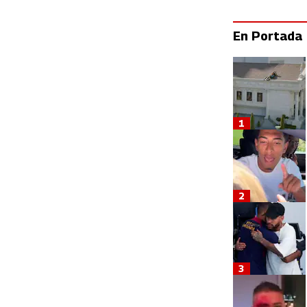
En Portada
1
2
3