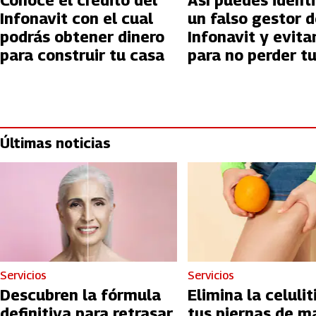
Conoce el crédito del
Así puedes identi
Infonavit con el cual
un falso gestor 
podrás obtener dinero
Infonavit y evita
para construir tu casa
para no perder t
patrimonio
Últimas noticias
Servicios
Servicios
Descubren la fórmula
Elimina la celulit
definitiva para retrasar
tus piernas de m