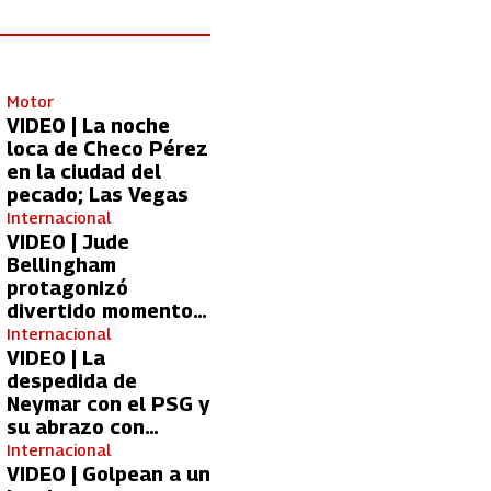
Motor
VIDEO | La noche
loca de Checo Pérez
en la ciudad del
pecado; Las Vegas
Internacional
VIDEO | Jude
Bellingham
protagonizó
divertido momento
con aficionada del
Internacional
Real Madrid
VIDEO | La
despedida de
Neymar con el PSG y
su abrazo con
Kylian Mbappé
Internacional
VIDEO | Golpean a un