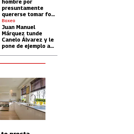
hombre por
presuntamente
quererse tomar foto
con Lionel Messi
Boxeo
Juan Manuel
Márquez tunde
Canelo Álvarez y le
pone de ejemplo a
David Benavidez