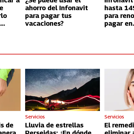
ficar a
¿Se puede usar el
Infonavit
de
ahorro del Infonavit
hasta 14
rlo
para pagar tus
para reno
u
vacaciones?
pagar en
mensuali
Servicios
Servicios
is de
Lluvia de estrellas
El remedi
anera
Perseidas: ¿En dónde
eliminar 