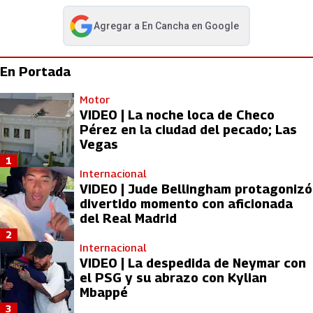
Agregar a
En Cancha
en Google
abre en nueva pestaña
En Portada
Motor
VIDEO | La noche loca de Checo
Pérez en la ciudad del pecado; Las
Vegas
1
Internacional
VIDEO | Jude Bellingham protagonizó
divertido momento con aficionada
del Real Madrid
2
Internacional
VIDEO | La despedida de Neymar con
el PSG y su abrazo con Kylian
Mbappé
3