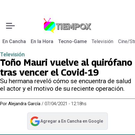
En Cancha
En la Hora
Tecno-Game
Televisión
Cine/St
Televisión
Toño Mauri vuelve al quirófano
tras vencer el Covid-19
Su hermana reveló cómo se encuentra de salud
el actor y el motivo de su reciente operación.
Por
Alejandra García
/
07/04/2021 - 12:18hs
Agregar a
En Cancha
en Google
abre en nueva pestaña