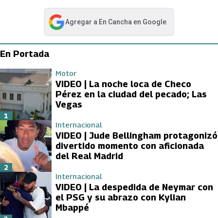
Agregar a
En Cancha
en Google
abre en nueva pestaña
En Portada
Motor
VIDEO | La noche loca de Checo
Pérez en la ciudad del pecado; Las
Vegas
1
Internacional
VIDEO | Jude Bellingham protagonizó
divertido momento con aficionada
del Real Madrid
2
Internacional
VIDEO | La despedida de Neymar con
el PSG y su abrazo con Kylian
Mbappé