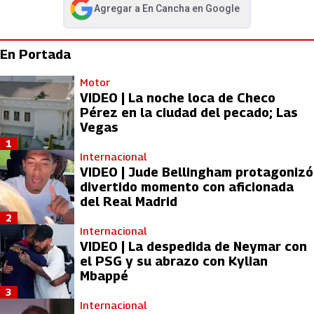
Agregar a
En Cancha
en Google
abre en nueva pestaña
En Portada
Motor
VIDEO | La noche loca de Checo
Pérez en la ciudad del pecado; Las
Vegas
1
Internacional
VIDEO | Jude Bellingham protagonizó
divertido momento con aficionada
del Real Madrid
2
Internacional
VIDEO | La despedida de Neymar con
el PSG y su abrazo con Kylian
Mbappé
3
Internacional