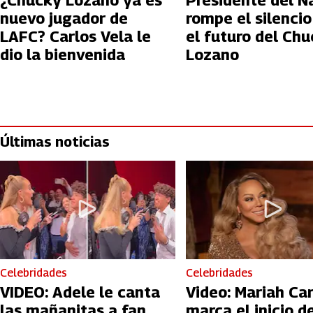
¿Chucky Lozano ya es
Presidente del N
nuevo jugador de
rompe el silencio
LAFC? Carlos Vela le
el futuro del Ch
dio la bienvenida
Lozano
Últimas noticias
Celebridades
Celebridades
VIDEO: Adele le canta
Video: Mariah Ca
las mañanitas a fan
marca el inicio de