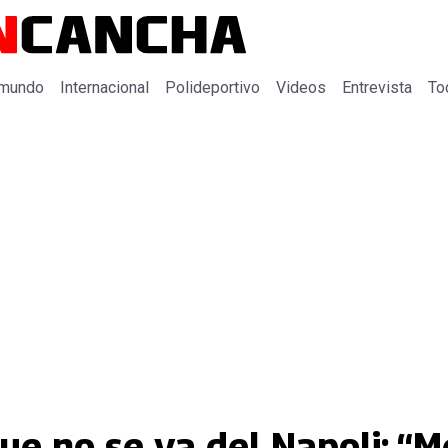
 mundo
Internacional
Polideportivo
Videos
Entrevista
To
e no se va del Napoli: “M