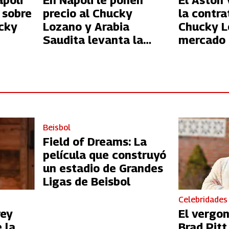
apoli
En Napoli le ponen
El Aston 
 sobre
precio al Chucky
la contra
ucky
Lozano y Arabia
Chucky L
Saudita levanta la
mercado 
mano para su fichaje
Beisbol
Field of Dreams: La
película que construyó
un estadio de Grandes
Ligas de Beisbol
Celebridades
rey
El vergo
 la
Brad Pit