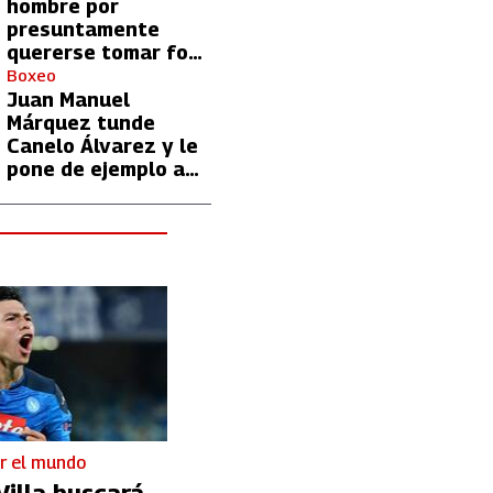
hombre por
presuntamente
quererse tomar foto
con Lionel Messi
Boxeo
Juan Manuel
Márquez tunde
Canelo Álvarez y le
pone de ejemplo a
David Benavidez
r el mundo