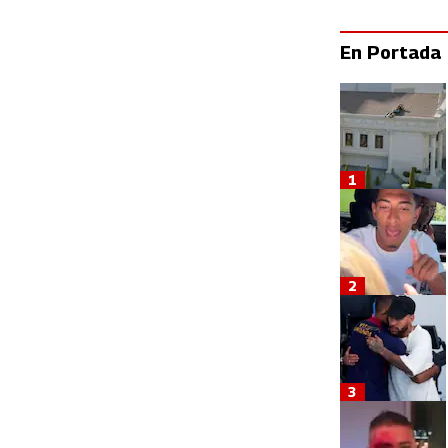
En Portada
1
2
3