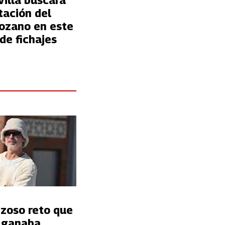
Villa buscará
tación del
ozano en este
de fichajes
nzoso reto que
t ganaba