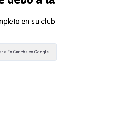
mpleto en su club
ar a
En Cancha
en Google
va pestaña