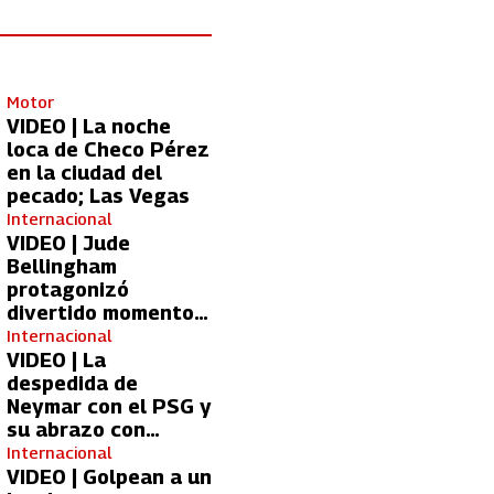
Motor
VIDEO | La noche
loca de Checo Pérez
en la ciudad del
pecado; Las Vegas
Internacional
VIDEO | Jude
Bellingham
protagonizó
divertido momento
con aficionada del
Internacional
Real Madrid
VIDEO | La
despedida de
Neymar con el PSG y
su abrazo con
Kylian Mbappé
Internacional
VIDEO | Golpean a un