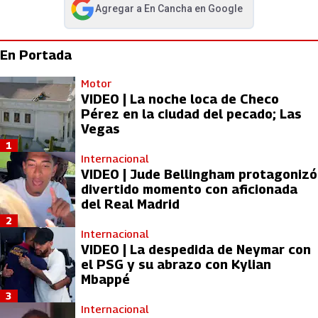
Agregar a
En Cancha
en Google
abre en nueva pestaña
En Portada
Motor
VIDEO | La noche loca de Checo
Pérez en la ciudad del pecado; Las
Vegas
1
Internacional
VIDEO | Jude Bellingham protagonizó
divertido momento con aficionada
del Real Madrid
2
Internacional
VIDEO | La despedida de Neymar con
el PSG y su abrazo con Kylian
Mbappé
3
Internacional