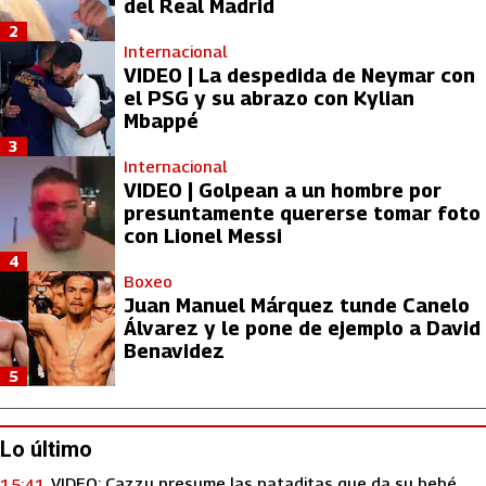
del Real Madrid
2
Internacional
VIDEO | La despedida de Neymar con
el PSG y su abrazo con Kylian
Mbappé
3
Internacional
VIDEO | Golpean a un hombre por
presuntamente quererse tomar foto
con Lionel Messi
4
Boxeo
Juan Manuel Márquez tunde Canelo
Álvarez y le pone de ejemplo a David
Benavidez
5
Lo último
VIDEO: Cazzu presume las pataditas que da su bebé
15:41