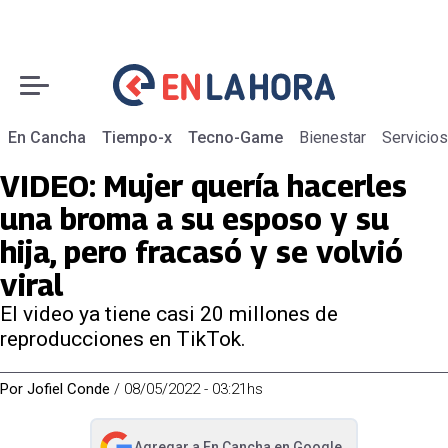
En Cancha
Tiempo-x
Tecno-Game
Bienestar
Servicios
VIDEO: Mujer quería hacerles
una broma a su esposo y su
hija, pero fracasó y se volvió
viral
El video ya tiene casi 20 millones de
reproducciones en TikTok.
Por
Jofiel Conde
/
08/05/2022 - 03:21hs
Agregar a
En Cancha
en Google