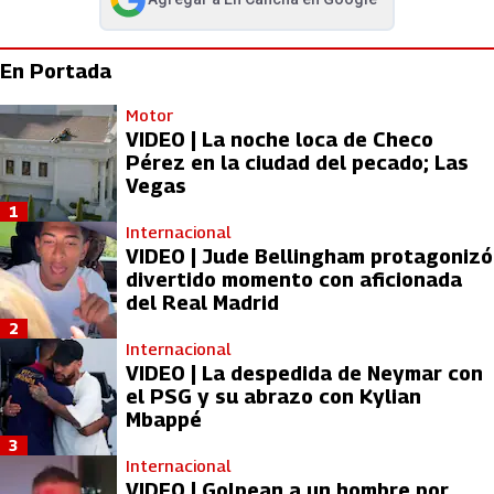
abre en nueva pestaña
En Portada
Motor
VIDEO | La noche loca de Checo
Pérez en la ciudad del pecado; Las
Vegas
1
Internacional
VIDEO | Jude Bellingham protagonizó
divertido momento con aficionada
del Real Madrid
2
Internacional
VIDEO | La despedida de Neymar con
el PSG y su abrazo con Kylian
Mbappé
3
Internacional
VIDEO | Golpean a un hombre por