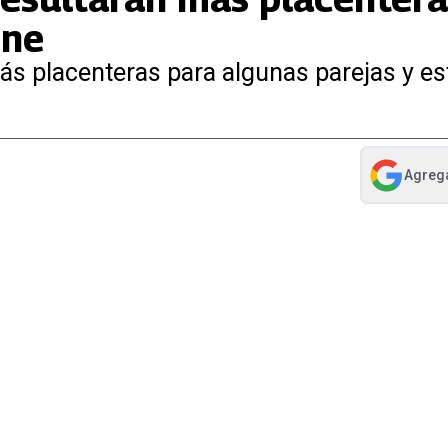
ene
ás placenteras para algunas parejas y e
Agreg
abre en nue