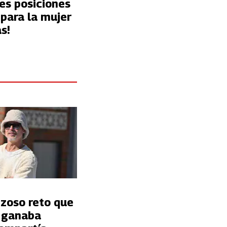
es posiciones
para la mujer
s!
nzoso reto que
t ganaba