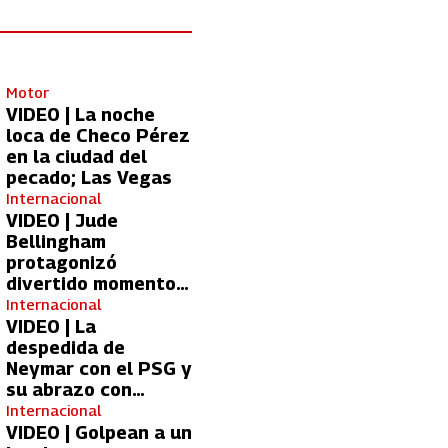
Motor
VIDEO | La noche
loca de Checo Pérez
en la ciudad del
pecado; Las Vegas
Internacional
VIDEO | Jude
Bellingham
protagonizó
divertido momento
con aficionada del
Internacional
Real Madrid
VIDEO | La
despedida de
Neymar con el PSG y
su abrazo con
Kylian Mbappé
Internacional
VIDEO | Golpean a un