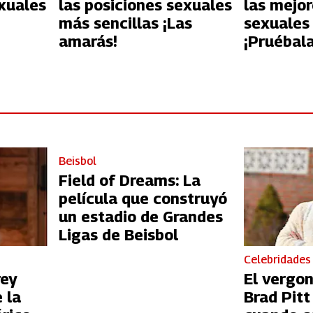
exuales
las posiciones sexuales
las mejor
más sencillas ¡Las
sexuales 
amarás!
¡Pruébala
Beisbol
Field of Dreams: La
película que construyó
un estadio de Grandes
Ligas de Beisbol
Celebridades
rey
El vergo
 la
Brad Pit