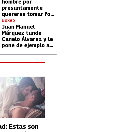
hombre por
presuntamente
quererse tomar foto
con Lionel Messi
Boxeo
Juan Manuel
Márquez tunde
Canelo Álvarez y le
pone de ejemplo a
David Benavidez
d: Estas son