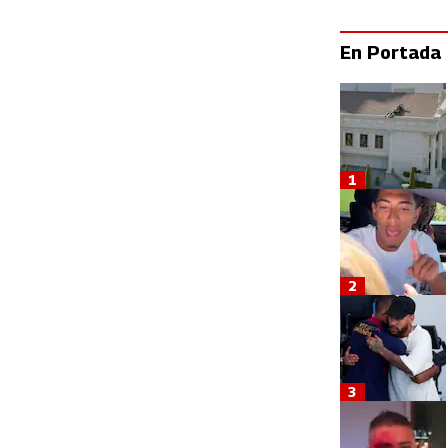
En Portada
1
2
3