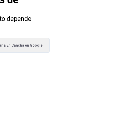
sto depende
ar a
En Cancha
en Google
va pestaña