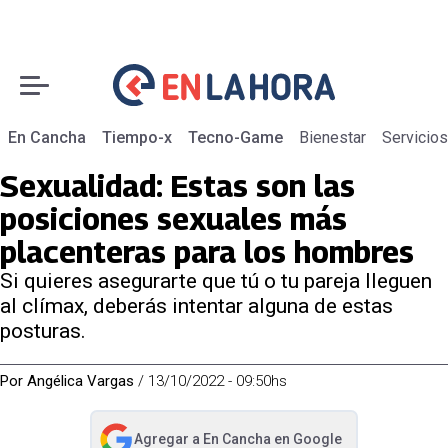
En Cancha
Tiempo-x
Tecno-Game
Bienestar
Servicios
Sexualidad: Estas son las
posiciones sexuales más
placenteras para los hombres
Si quieres asegurarte que tú o tu pareja lleguen
al clímax, deberás intentar alguna de estas
posturas.
Por
Angélica Vargas
/
13/10/2022 - 09:50hs
Agregar a
En Cancha
en Google
abre en nueva pestaña