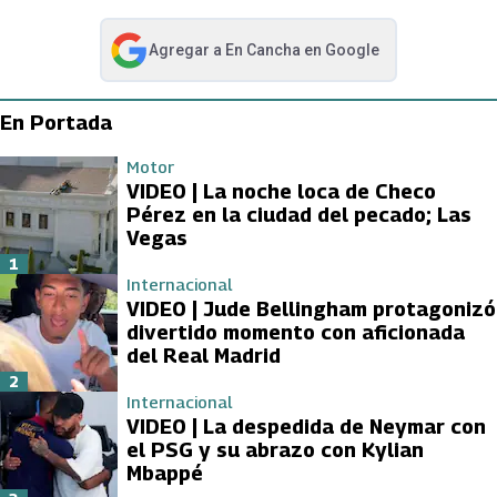
Agregar a
En Cancha
en Google
abre en nueva pestaña
En Portada
Motor
VIDEO | La noche loca de Checo
Pérez en la ciudad del pecado; Las
Vegas
1
Internacional
VIDEO | Jude Bellingham protagonizó
divertido momento con aficionada
del Real Madrid
2
Internacional
VIDEO | La despedida de Neymar con
el PSG y su abrazo con Kylian
Mbappé