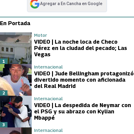
Agregar a
En Cancha
en Google
abre en nueva pestaña
En Portada
Motor
VIDEO | La noche loca de Checo
Pérez en la ciudad del pecado; Las
Vegas
1
Internacional
VIDEO | Jude Bellingham protagonizó
divertido momento con aficionada
del Real Madrid
2
Internacional
VIDEO | La despedida de Neymar con
el PSG y su abrazo con Kylian
Mbappé
3
Internacional