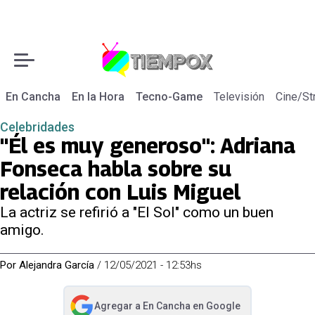
En Cancha
En la Hora
Tecno-Game
Televisión
Cine/St
Celebridades
"Él es muy generoso": Adriana
Fonseca habla sobre su
relación con Luis Miguel
La actriz se refirió a "El Sol" como un buen
amigo.
Por
Alejandra García
/
12/05/2021 - 12:53hs
Agregar a
En Cancha
en Google
abre en nueva pestaña