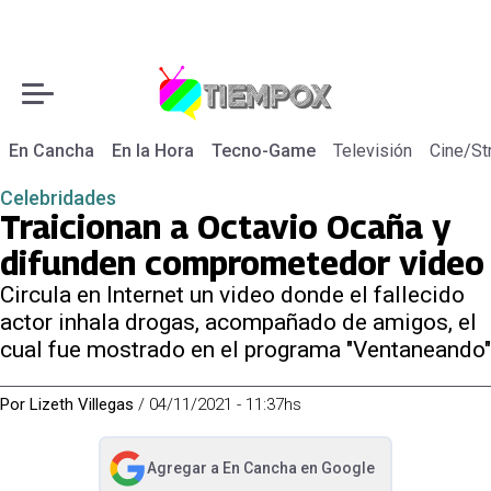
En Cancha
En la Hora
Tecno-Game
Televisión
Cine/St
Celebridades
Traicionan a Octavio Ocaña y
difunden comprometedor video
Circula en Internet un video donde el fallecido
actor inhala drogas, acompañado de amigos, el
cual fue mostrado en el programa "Ventaneando"
Por
Lizeth Villegas
/
04/11/2021 - 11:37hs
Agregar a
En Cancha
en Google
abre en nueva pestaña