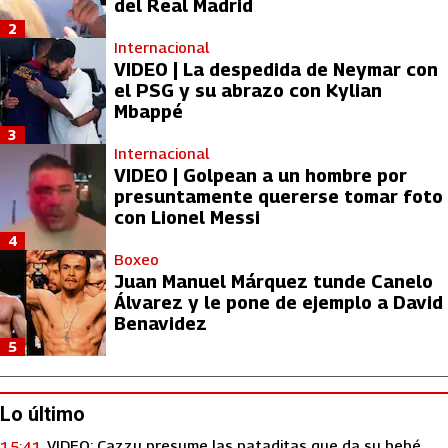
del Real Madrid
2
Internacional
VIDEO | La despedida de Neymar con
el PSG y su abrazo con Kylian
Mbappé
3
Internacional
VIDEO | Golpean a un hombre por
presuntamente quererse tomar foto
con Lionel Messi
4
Boxeo
Juan Manuel Márquez tunde Canelo
Álvarez y le pone de ejemplo a David
Benavidez
5
Lo último
VIDEO: Cazzu presume las pataditas que da su bebé
15:41