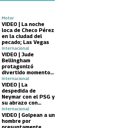
Motor
VIDEO | La noche
loca de Checo Pérez
en la ciudad del
pecado; Las Vegas
Internacional
VIDEO | Jude
Bellingham
protagonizó
divertido momento
con aficionada del
Internacional
Real Madrid
VIDEO | La
despedida de
Neymar con el PSG y
su abrazo con
Kylian Mbappé
Internacional
VIDEO | Golpean a un
hombre por
presuntamente