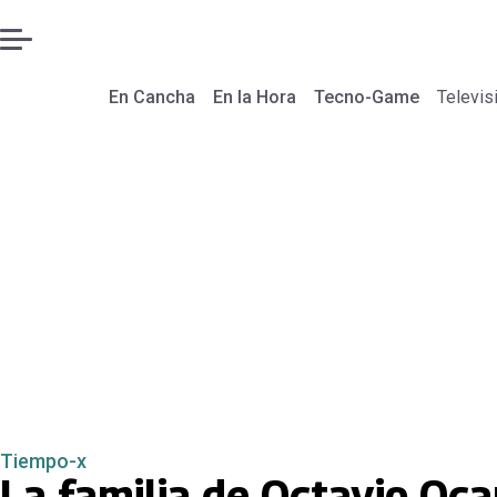
En Cancha
En la Hora
Tecno-Game
Televis
Tiempo-x
La familia de Octavio Oca