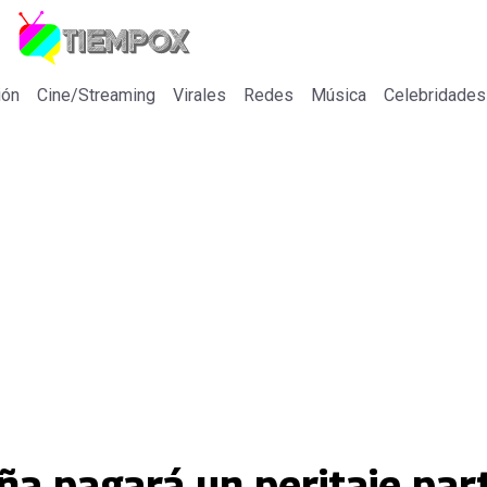
ión
Cine/Streaming
Virales
Redes
Música
Celebridades
ña pagará un peritaje part