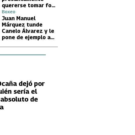
quererse tomar foto
con Lionel Messi
Boxeo
Juan Manuel
Márquez tunde
Canelo Álvarez y le
pone de ejemplo a
David Benavidez
Ocaña dejó por
uién sería el
 absoluto de
na