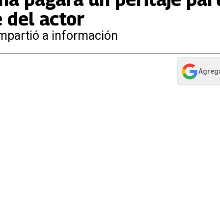
 del actor
mpartió a información
Agreg
abre en nue