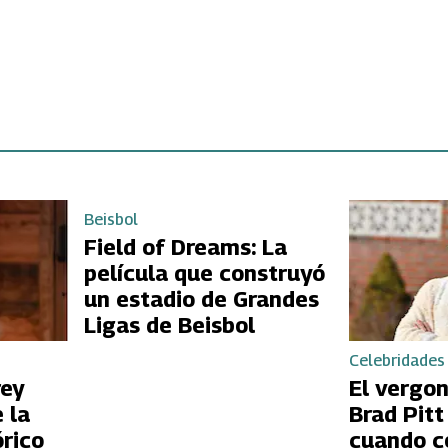
Beisbol
Field of Dreams: La
película que construyó
un estadio de Grandes
Ligas de Beisbol
Celebridades
rey
El vergo
 la
Brad Pit
órico
cuando c