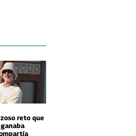
nzoso reto que
t ganaba
ompartía