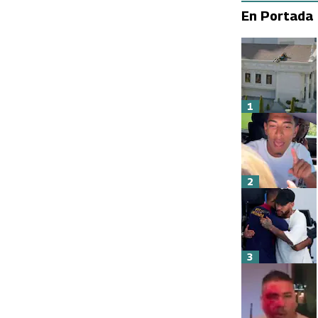
En Portada
1
2
3