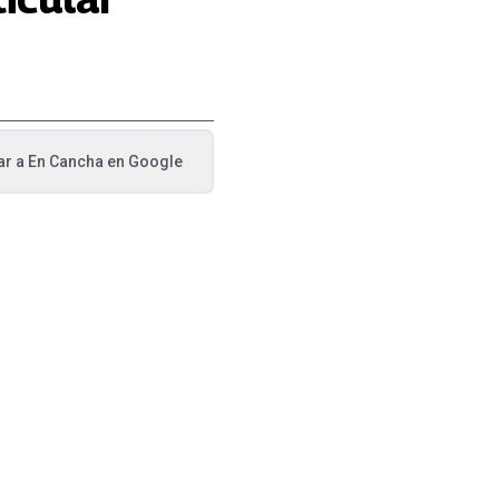
ar a
En Cancha
en Google
va pestaña