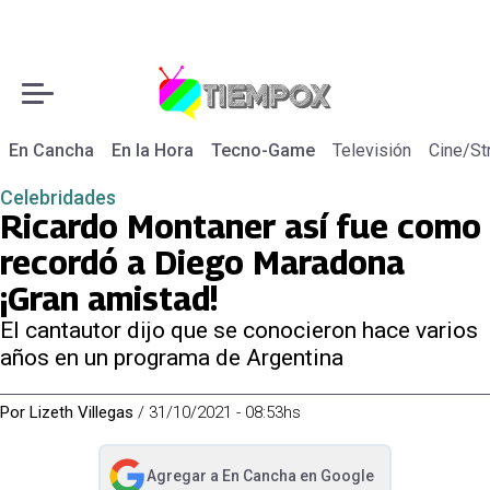
En Cancha
En la Hora
Tecno-Game
Televisión
Cine/St
Celebridades
Ricardo Montaner así fue como
recordó a Diego Maradona
¡Gran amistad!
El cantautor dijo que se conocieron hace varios
años en un programa de Argentina
Por
Lizeth Villegas
/
31/10/2021 - 08:53hs
Agregar a
En Cancha
en Google
abre en nueva pestaña