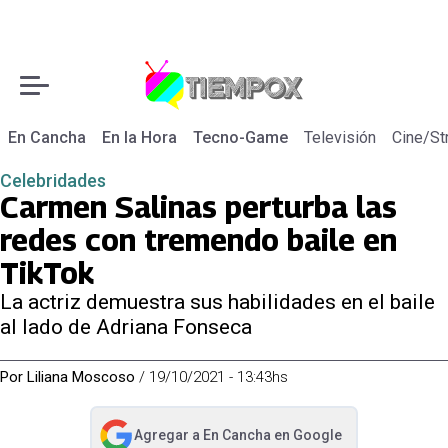
En Cancha
En la Hora
Tecno-Game
Televisión
Cine/St
Celebridades
Carmen Salinas perturba las
redes con tremendo baile en
TikTok
La actriz demuestra sus habilidades en el baile
al lado de Adriana Fonseca
Por
Liliana Moscoso
/
19/10/2021 - 13:43hs
Agregar a
En Cancha
en Google
abre en nueva pestaña