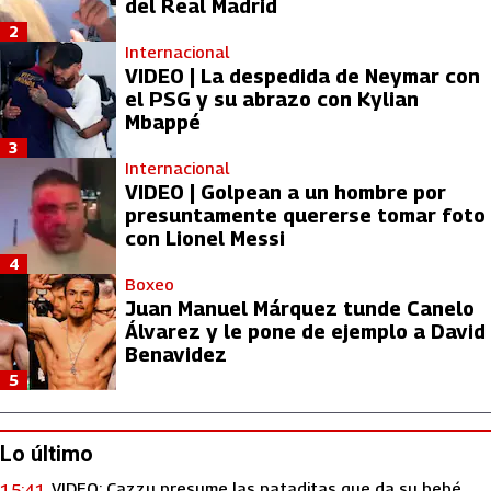
del Real Madrid
2
Internacional
VIDEO | La despedida de Neymar con
el PSG y su abrazo con Kylian
Mbappé
3
Internacional
VIDEO | Golpean a un hombre por
presuntamente quererse tomar foto
con Lionel Messi
4
Boxeo
Juan Manuel Márquez tunde Canelo
Álvarez y le pone de ejemplo a David
Benavidez
5
Lo último
VIDEO: Cazzu presume las pataditas que da su bebé
15:41