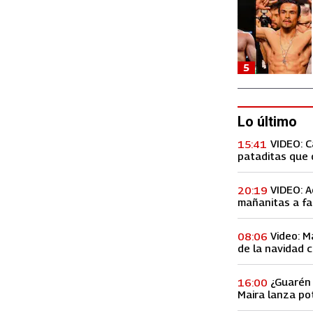
5
Lo último
VIDEO: 
15:41
pataditas que 
VIDEO: A
20:19
mañanitas a fa
concierto, lo h
Video: M
08:06
de la navidad c
Premios Billbo
¿Guarén 
16:00
Maira lanza po
de ex amiga