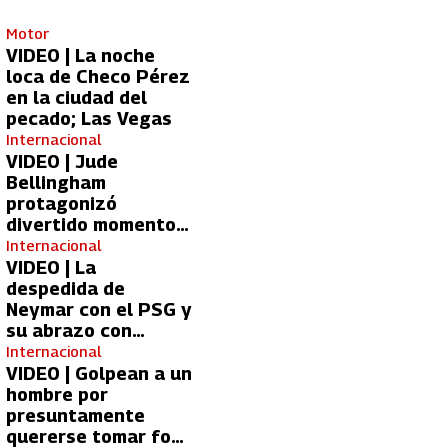
Motor
VIDEO | La noche
loca de Checo Pérez
en la ciudad del
pecado; Las Vegas
Internacional
VIDEO | Jude
Bellingham
protagonizó
divertido momento
con aficionada del
Internacional
Real Madrid
VIDEO | La
despedida de
Neymar con el PSG y
su abrazo con
Kylian Mbappé
Internacional
VIDEO | Golpean a un
hombre por
presuntamente
quererse tomar foto