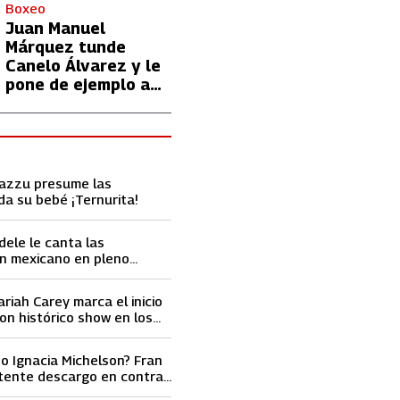
con Lionel Messi
Boxeo
Juan Manuel
Márquez tunde
Canelo Álvarez y le
pone de ejemplo a
David Benavidez
Cazzu presume las
da su bebé ¡Ternurita!
dele le canta las
n mexicano en pleno
ace llorar
ariah Carey marca el inicio
on histórico show en los
ard 2023
o Ignacia Michelson? Fran
tente descargo en contra