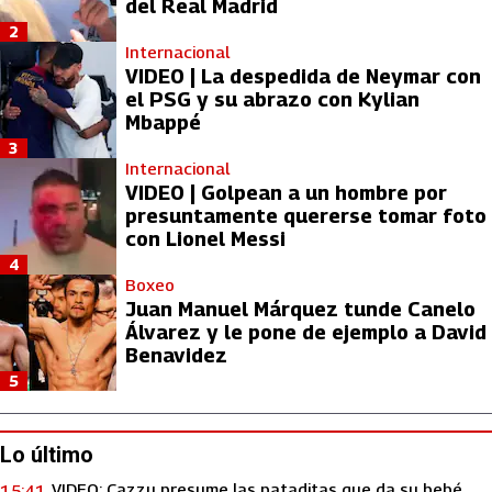
del Real Madrid
2
Internacional
VIDEO | La despedida de Neymar con
el PSG y su abrazo con Kylian
Mbappé
3
Internacional
VIDEO | Golpean a un hombre por
presuntamente quererse tomar foto
con Lionel Messi
4
Boxeo
Juan Manuel Márquez tunde Canelo
Álvarez y le pone de ejemplo a David
Benavidez
5
Lo último
VIDEO: Cazzu presume las pataditas que da su bebé
15:41