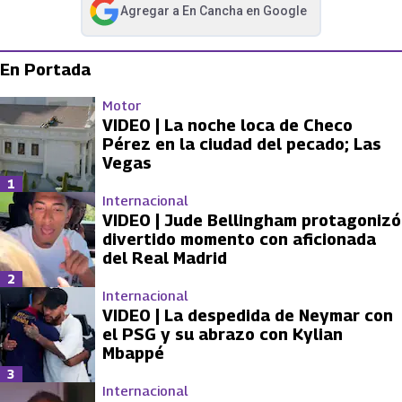
Agregar a
En Cancha
en Google
abre en nueva pestaña
En Portada
Motor
VIDEO | La noche loca de Checo
Pérez en la ciudad del pecado; Las
Vegas
1
Internacional
VIDEO | Jude Bellingham protagonizó
divertido momento con aficionada
del Real Madrid
2
Internacional
VIDEO | La despedida de Neymar con
el PSG y su abrazo con Kylian
Mbappé
3
Internacional