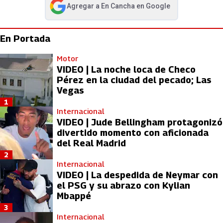
Agregar a
En Cancha
en Google
abre en nueva pestaña
En Portada
Motor
VIDEO | La noche loca de Checo
Pérez en la ciudad del pecado; Las
Vegas
1
Internacional
VIDEO | Jude Bellingham protagonizó
divertido momento con aficionada
del Real Madrid
2
Internacional
VIDEO | La despedida de Neymar con
el PSG y su abrazo con Kylian
Mbappé
3
Internacional