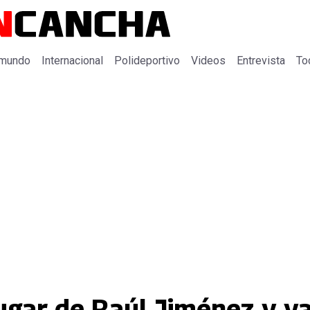
 mundo
Internacional
Polideportivo
Videos
Entrevista
To
gar de Raúl Jiménez y ya