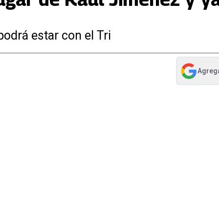
podrá estar con el Tri
Agreg
abre en nue