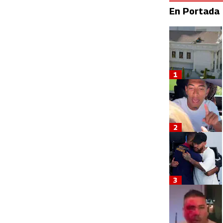
En Portada
1
2
3