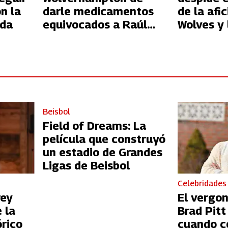
n la
darle medicamentos
de la afi
ada
equivocados a Raúl
Wolves y 
Jiménez y frustrar su
del Améri
sueño de Premier
con su fi
League
Beisbol
Field of Dreams: La
película que construyó
un estadio de Grandes
Ligas de Beisbol
Celebridades
rey
El vergo
 la
Brad Pit
órico
cuando c