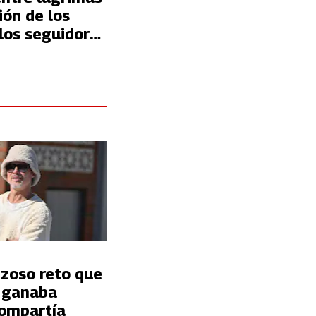
ción de los
los seguidores
ca se ilusiona
chaje
nzoso reto que
t ganaba
ompartía