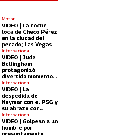
Motor
VIDEO | La noche
loca de Checo Pérez
en la ciudad del
pecado; Las Vegas
Internacional
VIDEO | Jude
Bellingham
protagonizó
divertido momento
con aficionada del
Internacional
Real Madrid
VIDEO | La
despedida de
Neymar con el PSG y
su abrazo con
Kylian Mbappé
Internacional
VIDEO | Golpean a un
hombre por
presuntamente