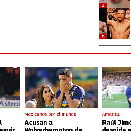
4
5
Mexicanos por el mundo
America
l
Acusan a
Raúl Jim
eguir
Wolverhampton de
despide 