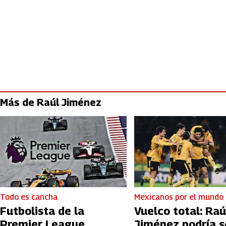
Más de Raúl Jiménez
Todo es cancha
Mexicanos por el mundo
Futbolista de la
Vuelco total: Raú
Premier League
Jiménez podría s