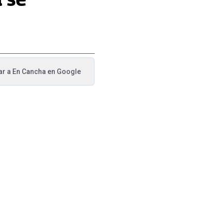
ar a
En Cancha
en Google
va pestaña