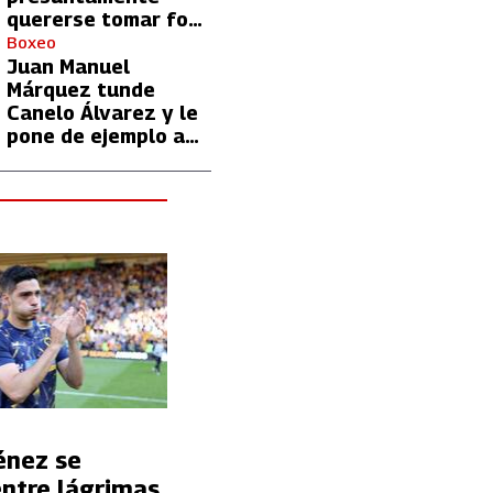
quererse tomar foto
con Lionel Messi
Boxeo
Juan Manuel
Márquez tunde
Canelo Álvarez y le
pone de ejemplo a
David Benavidez
énez se
entre lágrimas