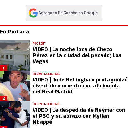
Agregar a
En Cancha
en Google
abre en nueva pestaña
En Portada
Motor
VIDEO | La noche loca de Checo
Pérez en la ciudad del pecado; Las
Vegas
1
Internacional
VIDEO | Jude Bellingham protagonizó
divertido momento con aficionada
del Real Madrid
2
Internacional
VIDEO | La despedida de Neymar con
el PSG y su abrazo con Kylian
Mbappé