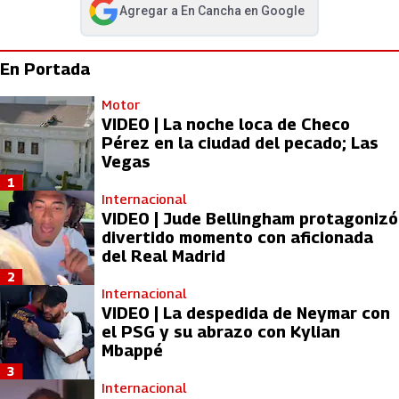
Agregar a
En Cancha
en Google
abre en nueva pestaña
En Portada
Motor
VIDEO | La noche loca de Checo
Pérez en la ciudad del pecado; Las
Vegas
1
Internacional
VIDEO | Jude Bellingham protagonizó
divertido momento con aficionada
del Real Madrid
2
Internacional
VIDEO | La despedida de Neymar con
el PSG y su abrazo con Kylian
Mbappé
3
Internacional