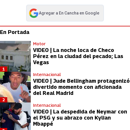
Agregar a
En Cancha
en Google
abre en nueva pestaña
En Portada
Motor
VIDEO | La noche loca de Checo
Pérez en la ciudad del pecado; Las
Vegas
1
Internacional
VIDEO | Jude Bellingham protagonizó
divertido momento con aficionada
del Real Madrid
2
Internacional
VIDEO | La despedida de Neymar con
el PSG y su abrazo con Kylian
Mbappé