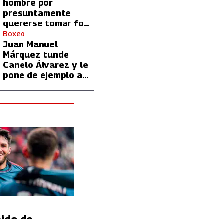
hombre por
presuntamente
quererse tomar foto
con Lionel Messi
Boxeo
Juan Manuel
Márquez tunde
Canelo Álvarez y le
pone de ejemplo a
David Benavidez