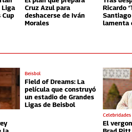
rlan
El plan que prepara
Tras des
 Liga
Cruz Azul para
Ricardo ‘
s Cup
deshacerse de Iván
Santiago
Morales
lamenta c
Azul
Beisbol
Field of Dreams: La
película que construyó
un estadio de Grandes
Ligas de Beisbol
Celebridades
rey
El vergo
 la
Brad Pit