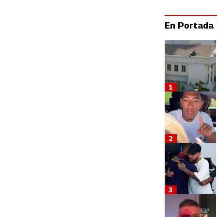
En Portada
1
2
3