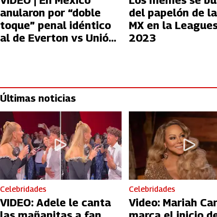
VIDEO | En México
Los memes se bu
anularon por “doble
del papelón de la
toque” penal idéntico
MX en la League
al de Everton vs Unión
2023
Española
Últimas noticias
Celebridades
Celebridades
VIDEO: Adele le canta
Video: Mariah Ca
las mañanitas a fan
marca el inicio de