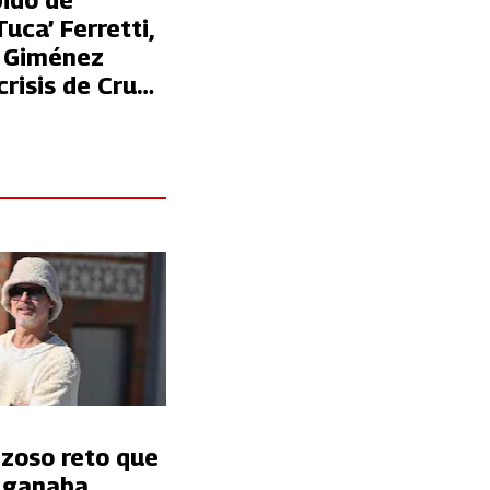
pido de
Tuca’ Ferretti,
 Giménez
risis de Cruz
nzoso reto que
t ganaba