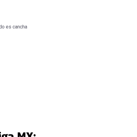
do es cancha
iga MX: