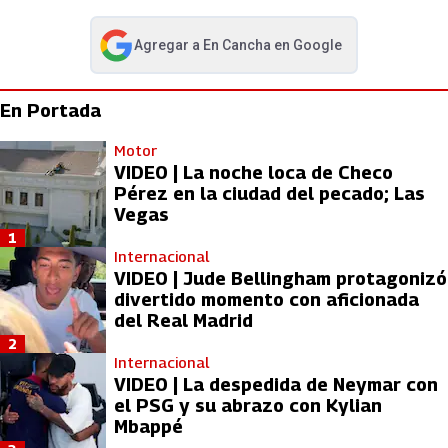
Agregar a
En Cancha
en Google
abre en nueva pestaña
En Portada
Motor
VIDEO | La noche loca de Checo
Pérez en la ciudad del pecado; Las
Vegas
1
Internacional
VIDEO | Jude Bellingham protagonizó
divertido momento con aficionada
del Real Madrid
2
Internacional
VIDEO | La despedida de Neymar con
el PSG y su abrazo con Kylian
Mbappé