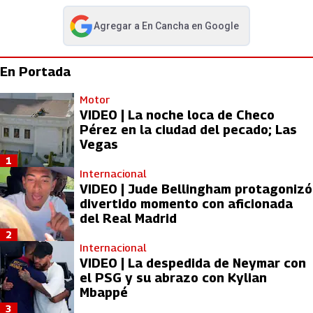
Agregar a
En Cancha
en Google
abre en nueva pestaña
En Portada
Motor
VIDEO | La noche loca de Checo
Pérez en la ciudad del pecado; Las
Vegas
1
Internacional
VIDEO | Jude Bellingham protagonizó
divertido momento con aficionada
del Real Madrid
2
Internacional
VIDEO | La despedida de Neymar con
el PSG y su abrazo con Kylian
Mbappé
3