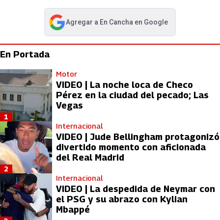
Agregar a
En Cancha
en Google
abre en nueva pestaña
En Portada
Motor
VIDEO | La noche loca de Checo
Pérez en la ciudad del pecado; Las
Vegas
1
Internacional
VIDEO | Jude Bellingham protagonizó
divertido momento con aficionada
del Real Madrid
2
Internacional
VIDEO | La despedida de Neymar con
el PSG y su abrazo con Kylian
Mbappé