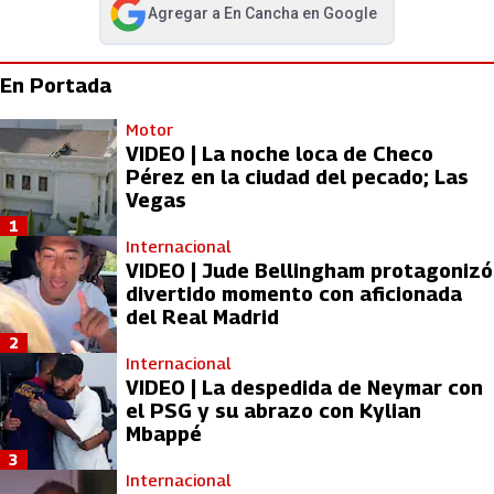
Agregar a
En Cancha
en Google
abre en nueva pestaña
En Portada
Motor
VIDEO | La noche loca de Checo
Pérez en la ciudad del pecado; Las
Vegas
1
Internacional
VIDEO | Jude Bellingham protagonizó
divertido momento con aficionada
del Real Madrid
2
Internacional
VIDEO | La despedida de Neymar con
el PSG y su abrazo con Kylian
Mbappé
3
Internacional