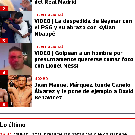
del Real Madrid
2
Internacional
VIDEO | La despedida de Neymar con
el PSG y su abrazo con Kylian
Mbappé
3
Internacional
VIDEO | Golpean a un hombre por
presuntamente quererse tomar foto
con Lionel Messi
4
Boxeo
Juan Manuel Márquez tunde Canelo
Álvarez y le pone de ejemplo a David
Benavidez
5
Lo último
VIDEO: Cazzu presume las pataditas que da su bebé
15:41