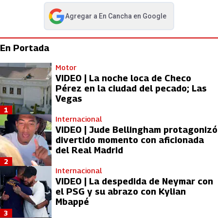
Agregar a
En Cancha
en Google
abre en nueva pestaña
En Portada
Motor
VIDEO | La noche loca de Checo
Pérez en la ciudad del pecado; Las
Vegas
1
Internacional
VIDEO | Jude Bellingham protagonizó
divertido momento con aficionada
del Real Madrid
2
Internacional
VIDEO | La despedida de Neymar con
el PSG y su abrazo con Kylian
Mbappé
3