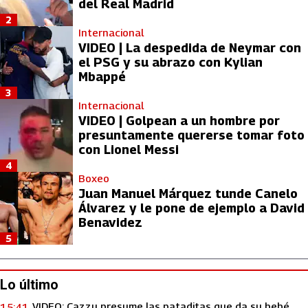
del Real Madrid
2
Internacional
VIDEO | La despedida de Neymar con
el PSG y su abrazo con Kylian
Mbappé
3
Internacional
VIDEO | Golpean a un hombre por
presuntamente quererse tomar foto
con Lionel Messi
4
Boxeo
Juan Manuel Márquez tunde Canelo
Álvarez y le pone de ejemplo a David
Benavidez
5
Lo último
VIDEO: Cazzu presume las pataditas que da su bebé
15:41