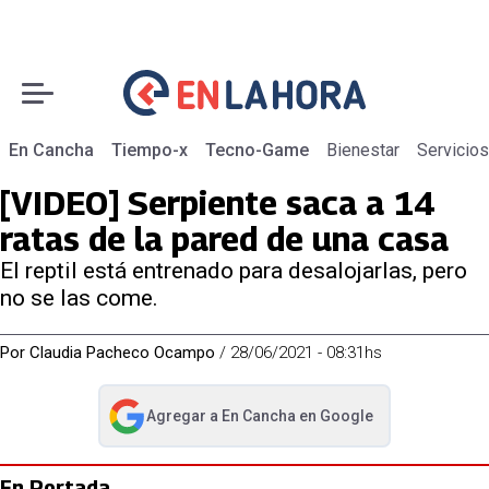
En Cancha
Tiempo-x
Tecno-Game
Bienestar
Servicios
[VIDEO] Serpiente saca a 14
ratas de la pared de una casa
El reptil está entrenado para desalojarlas, pero
no se las come.
Por
Claudia Pacheco Ocampo
/
28/06/2021 - 08:31hs
Agregar a
En Cancha
en Google
abre en nueva pestaña
En Portada