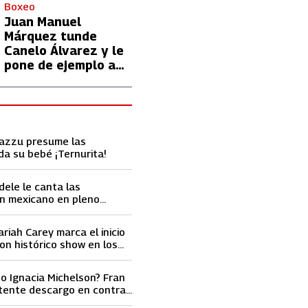
con Lionel Messi
Boxeo
Juan Manuel
Márquez tunde
Canelo Álvarez y le
pone de ejemplo a
David Benavidez
Cazzu presume las
da su bebé ¡Ternurita!
dele le canta las
n mexicano en pleno
ace llorar
ariah Carey marca el inicio
on histórico show en los
ard 2023
o Ignacia Michelson? Fran
tente descargo en contra