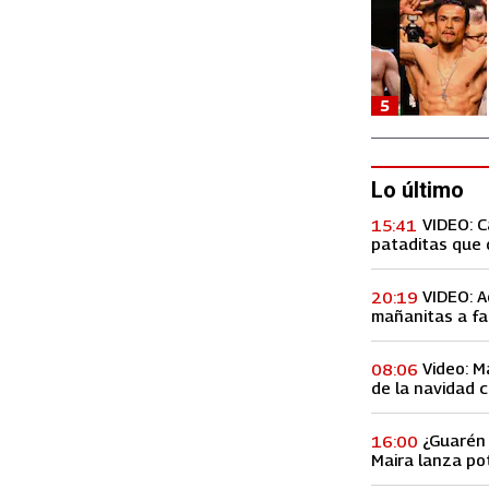
5
Lo último
VIDEO: 
15:41
pataditas que 
VIDEO: A
20:19
mañanitas a fa
concierto, lo h
Video: M
08:06
de la navidad c
Premios Billbo
¿Guarén 
16:00
Maira lanza po
de ex amiga