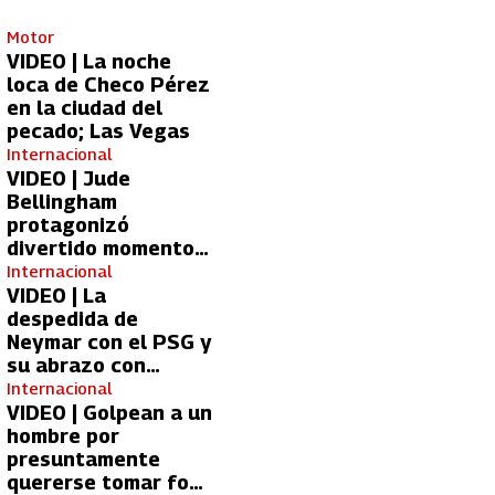
Motor
VIDEO | La noche
loca de Checo Pérez
en la ciudad del
pecado; Las Vegas
Internacional
VIDEO | Jude
Bellingham
protagonizó
divertido momento
con aficionada del
Internacional
Real Madrid
VIDEO | La
despedida de
Neymar con el PSG y
su abrazo con
Kylian Mbappé
Internacional
VIDEO | Golpean a un
hombre por
presuntamente
quererse tomar foto