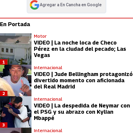
Agregar a
En Cancha
en Google
abre en nueva pestaña
En Portada
Motor
VIDEO | La noche loca de Checo
Pérez en la ciudad del pecado; Las
Vegas
1
Internacional
VIDEO | Jude Bellingham protagonizó
divertido momento con aficionada
del Real Madrid
2
Internacional
VIDEO | La despedida de Neymar con
el PSG y su abrazo con Kylian
Mbappé
3
Internacional