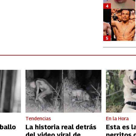
4
5
Tendencias
En la Hora
ballo
La historia real detrás
Esta es l
del video viral de
perritos 