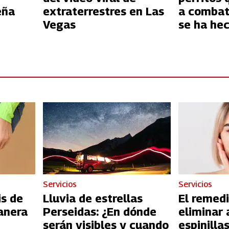
eña
extraterrestres en Las
a combati
Vegas
se ha hec
Tik Tok
Servicios
Servicios
is de
Lluvia de estrellas
El remedi
anera
Perseidas: ¿En dónde
eliminar 
serán visibles y cuando
espinilla