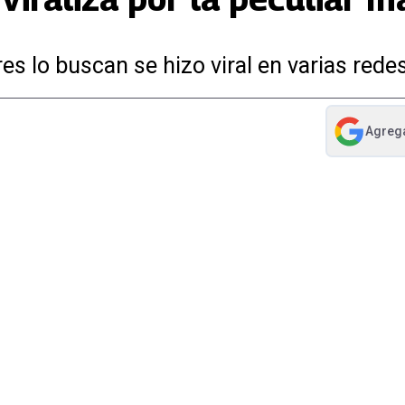
res lo buscan se hizo viral en varias rede
Agreg
abre en nue