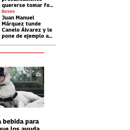
quererse tomar foto
con Lionel Messi
Boxeo
Juan Manuel
Márquez tunde
Canelo Álvarez y le
pone de ejemplo a
David Benavidez
a bebida para
que los ayuda