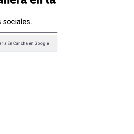
s sociales.
ar a
En Cancha
en Google
va pestaña