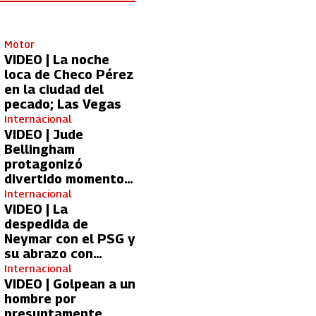
Motor
VIDEO | La noche
loca de Checo Pérez
en la ciudad del
pecado; Las Vegas
Internacional
VIDEO | Jude
Bellingham
protagonizó
divertido momento
con aficionada del
Internacional
Real Madrid
VIDEO | La
despedida de
Neymar con el PSG y
su abrazo con
Kylian Mbappé
Internacional
VIDEO | Golpean a un
hombre por
presuntamente