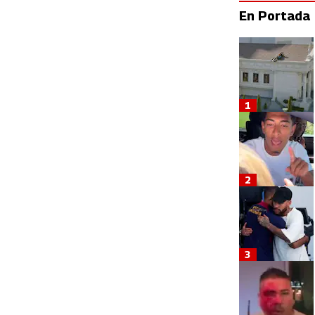
En Portada
1
2
3