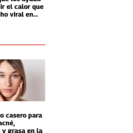
r el calor que
ho viral en
o casero para
acné,
s y grasa en la