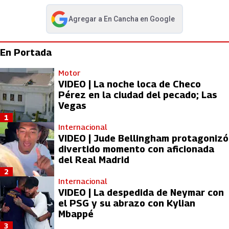
Agregar a
En Cancha
en Google
abre en nueva pestaña
En Portada
Motor
VIDEO | La noche loca de Checo
Pérez en la ciudad del pecado; Las
Vegas
1
Internacional
VIDEO | Jude Bellingham protagonizó
divertido momento con aficionada
del Real Madrid
2
Internacional
VIDEO | La despedida de Neymar con
el PSG y su abrazo con Kylian
Mbappé
3