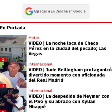
Agregar a
En Cancha
en Google
abre en nueva pestaña
En Portada
Motor
VIDEO | La noche loca de Checo
Pérez en la ciudad del pecado; Las
Vegas
1
Internacional
VIDEO | Jude Bellingham protagonizó
divertido momento con aficionada
del Real Madrid
2
Internacional
VIDEO | La despedida de Neymar con
el PSG y su abrazo con Kylian
Mbappé