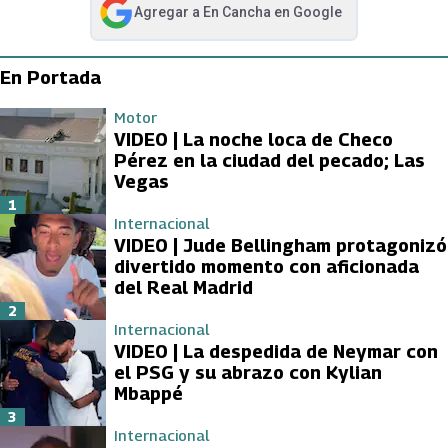
Agregar a
En Cancha
en Google
abre en nueva pestaña
En Portada
Motor
VIDEO | La noche loca de Checo
Pérez en la ciudad del pecado; Las
Vegas
1
Internacional
VIDEO | Jude Bellingham protagonizó
divertido momento con aficionada
del Real Madrid
2
Internacional
VIDEO | La despedida de Neymar con
el PSG y su abrazo con Kylian
Mbappé
3
Internacional