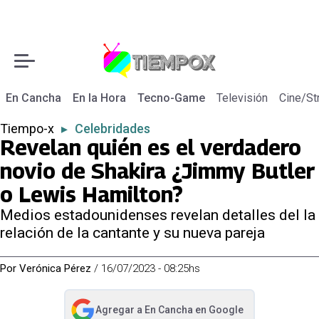
En Cancha
En la Hora
Tecno-Game
Televisión
Cine/St
Tiempo-x
▸
Celebridades
Revelan quién es el verdadero
novio de Shakira ¿Jimmy Butler
o Lewis Hamilton?
Medios estadounidenses revelan detalles del la
relación de la cantante y su nueva pareja
Por
Verónica Pérez
/
16/07/2023 - 08:25hs
Agregar a
En Cancha
en Google
abre en nueva pestaña