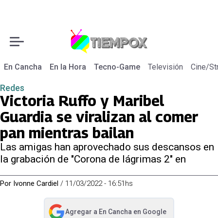
En Cancha
En la Hora
Tecno-Game
Televisión
Cine/St
Redes
Victoria Ruffo y Maribel
Guardia se viralizan al comer
pan mientras bailan
Las amigas han aprovechado sus descansos en
la grabación de "Corona de lágrimas 2" en
Por
Ivonne Cardiel
/
11/03/2022 - 16:51hs
Agregar a
En Cancha
en Google
abre en nueva pestaña