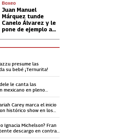
con Lionel Messi
Boxeo
Juan Manuel
Márquez tunde
Canelo Álvarez y le
pone de ejemplo a
David Benavidez
Cazzu presume las
da su bebé ¡Ternurita!
dele le canta las
n mexicano en pleno
ace llorar
ariah Carey marca el inicio
on histórico show en los
ard 2023
o Ignacia Michelson? Fran
tente descargo en contra