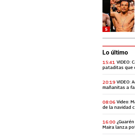
5
Lo último
VIDEO: 
15:41
pataditas que 
VIDEO: A
20:19
mañanitas a fa
concierto, lo h
Video: M
08:06
de la navidad c
Premios Billbo
¿Guarén 
16:00
Maira lanza po
de ex amiga