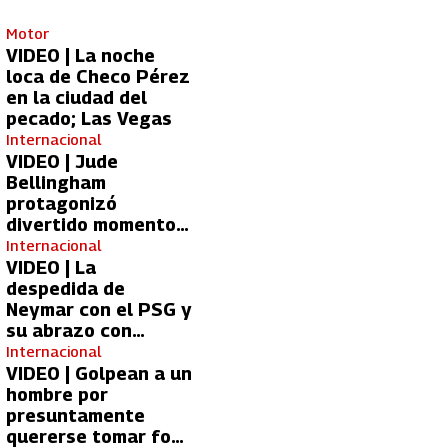
Motor
VIDEO | La noche
loca de Checo Pérez
en la ciudad del
pecado; Las Vegas
Internacional
VIDEO | Jude
Bellingham
protagonizó
divertido momento
con aficionada del
Internacional
Real Madrid
VIDEO | La
despedida de
Neymar con el PSG y
su abrazo con
Kylian Mbappé
Internacional
VIDEO | Golpean a un
hombre por
presuntamente
quererse tomar foto